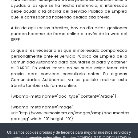
ayudas a los que se ha hecho referencia, el interesado
debe acudir a la oficina del Servicio Público de Empleo
que le corresponda habiendo pedido cita previa.
A fin de agilizar los trámites, hoy en día estas gestiones
pueden hacerse de forma online a través de la web del
SEPE.
Lo que sí es necesario es que el interesado comparezca
personalmente ante el Servicio Público de Empleo de la
Comunidad Autónoma para apuntarse al paro y obtener
el DARDE. En estos casos no se suele exigir tener cita
previa, pero conviene consultarlo antes. En algunas
Comunidades Autónomas ya es posible realizar este
trámite también de forma online.
{wbamp-meta name="doc_type" content="Article"}
{wbamp-meta name="image"
url="http://www.cursosinem.es/images/amp/documentos-
paro.jpg" width="0" height="0"}
Utilizamos cookies propias y de terceros para mejorar nuestros servicios y
elaborar información estadística. Puedes CONFIGURAR O RECHAZAR la