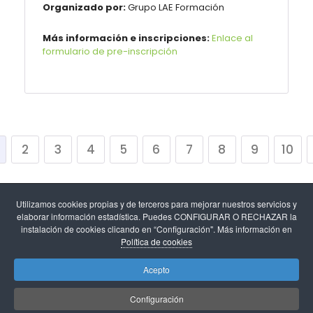
Organizado por:
Grupo LAE Formación
Más información e inscripciones:
Enlace al
formulario de pre-inscripción
2
3
4
5
6
7
8
9
10
Utilizamos cookies propias y de terceros para mejorar nuestros servicios y
elaborar información estadística. Puedes CONFIGURAR O RECHAZAR la
instalación de cookies clicando en “Configuración". Más información en
Política de cookies
Aviso legal
-
Política de cookies y configuración de
Acepto
cookies
-
Protección de datos
.
Configuración