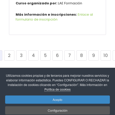
Curso organizado por:
LAE
Formación
Más información e inscripciones:
Enlace al
formulario de inscripción
2
3
4
5
6
7
8
9
10
Utilizamos cookies propias y de terceros para mejorar nuestros servicios y
elaborar información estadística. Puedes CONFIGURAR O RECHAZAR la
instalación de cookies clicando en “Configuración". Más información en
Política de cookies
Aviso legal
-
Política de cookies y configuración de
Acepto
cookies
-
Protección de datos
.
Configuración