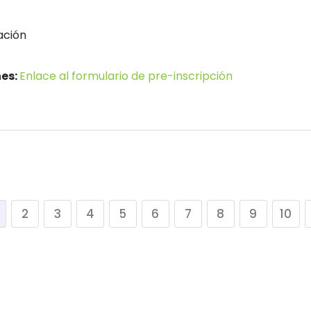
ación
nes:
Enlace al formulario de pre-inscripción
2
3
4
5
6
7
8
9
10