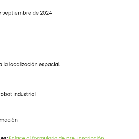
e septiembre de 2024
a localización espacial.
obot industrial.
mación
nes:
Enlace al formulario de pre-inscripción