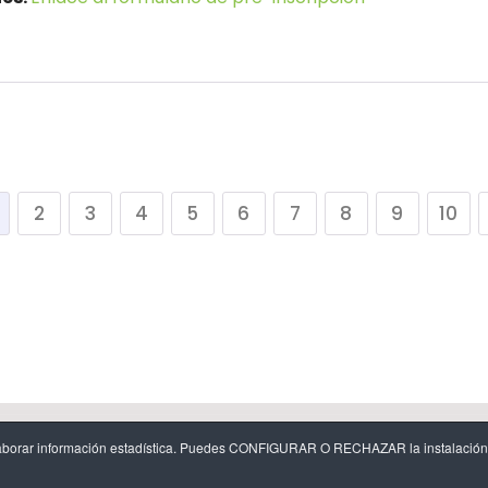
2
3
4
5
6
7
8
9
10
egal
-
Política de cookies y configuración de cookies
-
Protecció
y elaborar información estadística. Puedes CONFIGURAR O RECHAZAR la instalación