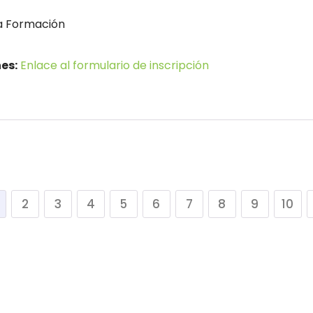
a Formación
es:
Enlace al formulario de inscripción
2
3
4
5
6
7
8
9
10