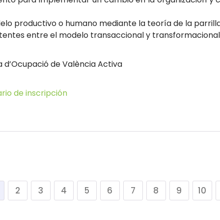
lo productivo o humano mediante la teoría de la parrilla
tentes entre el modelo transaccional y transformacional
 d’Ocupació de València Activa
rio de inscripción
2
3
4
5
6
7
8
9
10