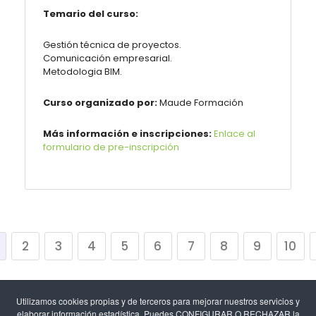
Temario del curso:
Gestión técnica de proyectos.
Comunicación empresarial.
Metodologia BIM.
Curso organizado por:
Maude Formación
Más información e inscripciones:
Enlace al
formulario de pre-inscripción
2
3
4
5
6
7
8
9
10
Utilizamos cookies propias y de terceros para mejorar nuestros servicios y
elaborar información estadística. Puedes CONFIGURAR O RECHAZAR la