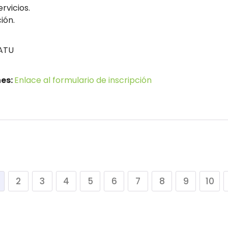
rvicios.
ión.
ATU
nes:
Enlace al formulario de inscripción
2
3
4
5
6
7
8
9
10