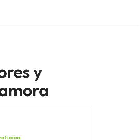
ores y
Zamora
voltaica