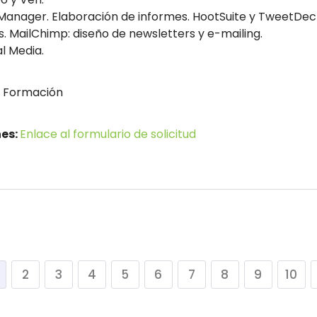
nager. Elaboración de informes. HootSuite y TweetDeck. I
. MailChimp: diseño de newsletters y e-mailing.
al Media.
a Formación
nes:
Enlace al formulario de solicitud
2
3
4
5
6
7
8
9
10