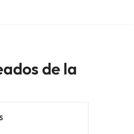
eados de la
S