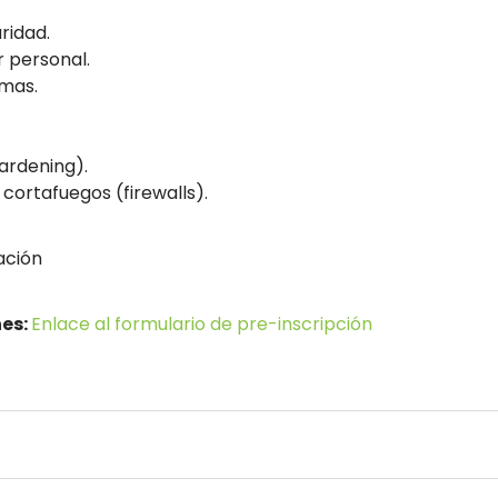
ridad.
 personal.
emas.
ardening).
cortafuegos (firewalls).
ación
nes:
Enlace al formulario de pre-inscripción