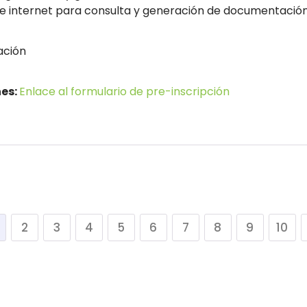
 e internet para consulta y generación de documentación
ación
nes:
Enlace al formulario de pre-inscripción
2
3
4
5
6
7
8
9
10