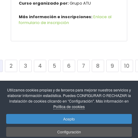
Curso organizado por:
Grupo ATU
Más información e inscripciones:
Enlace al
formulario de inscripción
2
3
4
5
6
7
8
9
10
Utilizamos cookies propias y de terceros para mejorar nuestros servicios y
elaborar información estadística. Puedes CONFIGURAR O RECHAZAR la
instalación de cookies clicando en “Configuración". Más información en
Política de cookies
Aviso legal
-
Política de cookies y configuración de
Acepto
cookies
-
Protección de datos
.
Configuración