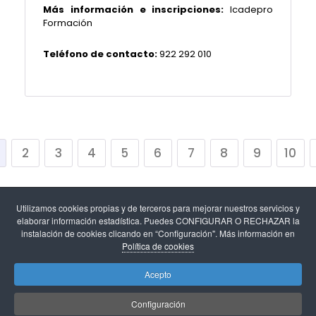
Más información e inscripciones:
Icadepro
Formación
Teléfono de contacto:
922 292 010
2
3
4
5
6
7
8
9
10
Utilizamos cookies propias y de terceros para mejorar nuestros servicios y
elaborar información estadística. Puedes CONFIGURAR O RECHAZAR la
instalación de cookies clicando en “Configuración". Más información en
Política de cookies
Aviso legal
-
Política de cookies y configuración de
Acepto
cookies
-
Protección de datos
.
Configuración