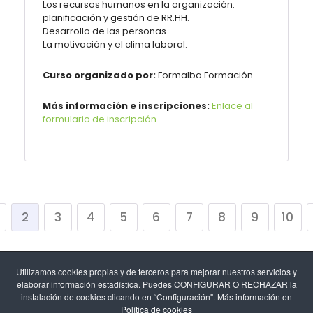
Los recursos humanos en la organización.
planificación y gestión de RR.HH.
Desarrollo de las personas.
La motivación y el clima laboral.
Curso organizado por:
Formalba
Formación
Más información e inscripciones:
Enlace al
formulario de inscripción
2
3
4
5
6
7
8
9
10
Utilizamos cookies propias y de terceros para mejorar nuestros servicios y
elaborar información estadística. Puedes CONFIGURAR O RECHAZAR la
instalación de cookies clicando en “Configuración". Más información en
Política de cookies