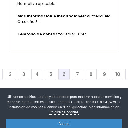
Normativa aplicable.
Más información e inscripciones:
Autoescuela
Cataluña S.L
Teléfono de contacto:
876 550 744
2
3
4
5
6
7
8
9
10
Utilizamos cookies propias y de terceros para mejorar nuestros servicios y
elaborar información estadística. Puedes CONFIGURAR O RECHAZAR la
instalación de cookies clicando en “Configuración". Más información en
Política de cookies
Aviso legal
-
Política de cookies y configuración de
Acepto
cookies
-
Protección de datos
.