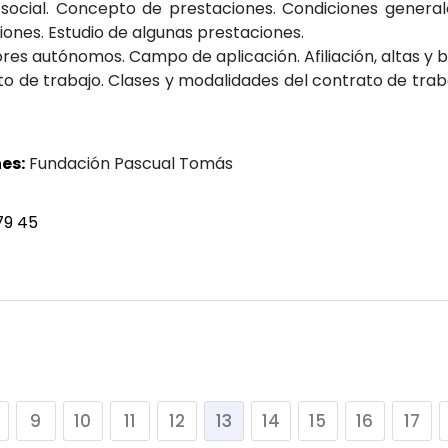
 social. Concepto de prestaciones. Condiciones general
iones. Estudio de algunas prestaciones.
es autónomos. Campo de aplicación. Afiliación, altas y ba
to de trabajo. Clases y modalidades del contrato de trab
es:
Fundación Pascual Tomás
79 45
9
10
11
12
13
14
15
16
17