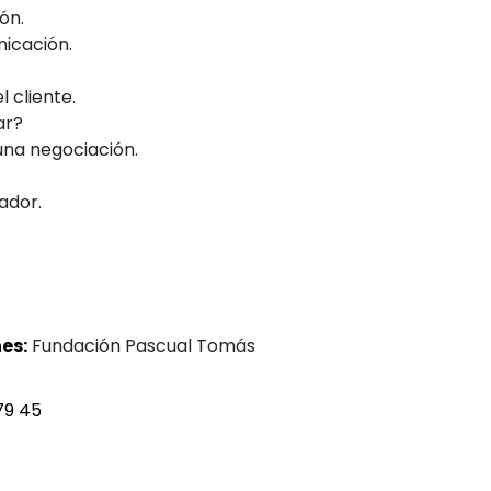
ón.
nicación.
 cliente.
ar?
una negociación.
ador.
es:
Fundación Pascual Tomás
79 45