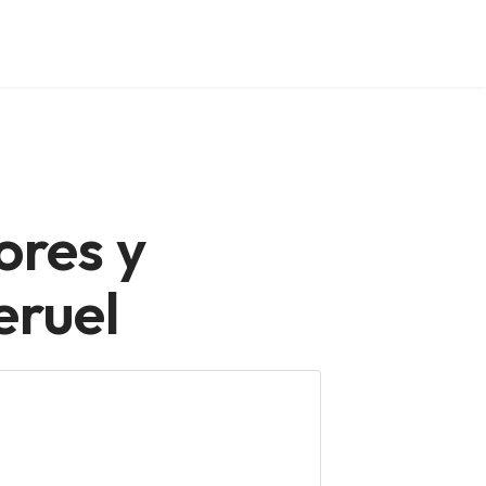
ores y
eruel