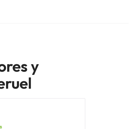
ores y
eruel
s