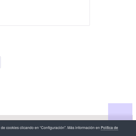
n de datos
.
 de cookies clicando en “Configuración". Más información en
Política de