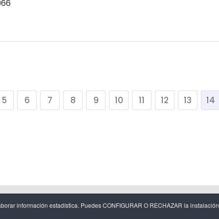
966
5
6
7
8
9
10
11
12
13
14
egal
-
Política de cookies y configuración de cookies
-
Protecció
y elaborar información estadística. Puedes CONFIGURAR O RECHAZAR la instalación