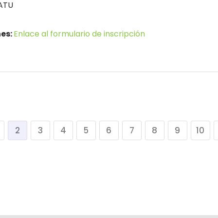
ATU
nes:
Enlace al formulario de inscripción
2
3
4
5
6
7
8
9
10