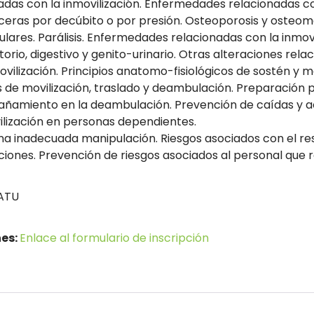
adas con la inmovilización. Enfermedades relacionadas co
ceras por decúbito o por presión. Osteoporosis y osteoma
lares. Parálisis. Enfermedades relacionadas con la inmov
torio, digestivo y genito-urinario. Otras alteraciones rela
movilización. Principios anatomo-fisiológicos de sostén y
de movilización, traslado y deambulación. Preparación pa
amiento en la deambulación. Prevención de caídas y ac
ilización en personas dependientes.
na inadecuada manipulación. Riesgos asociados con el res
ciones. Prevención de riesgos asociados al personal que re
ATU
nes:
Enlace al formulario de inscripción