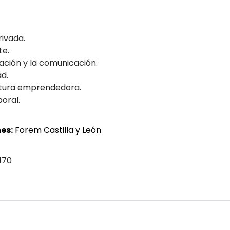
ivada.
te.
ación y la comunicación.
ad.
ltura emprendedora.
boral.
es:
Forem Castilla y León
170