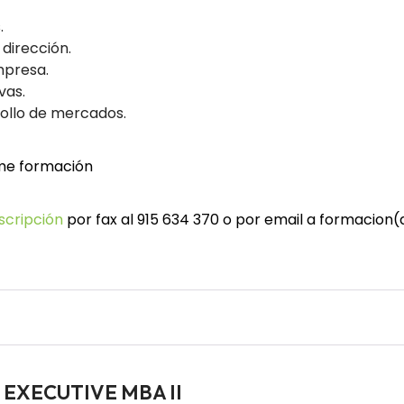
.
dirección.
mpresa.
vas.
rollo de mercados.
e formación
nscripción
por fax al 915 634 370 o por email a formacio
es EXECUTIVE MBA II