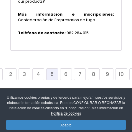
our products?
Más información e inscripciones:
Confederación de Empresarios de Lugo
Teléfono de contacto:
982 284 015
2
3
4
5
6
7
8
9
10
Utilizamos cookies propias y de terceros para mejorar nuestros servicios y
elaborar información estadística. Puedes CONFIGURAR O RECHAZAR la
instalación de cookies clicando en “Configuración". Más información en
Política de cookies
Aviso legal
-
Política de cookies y configuración de
Acepto
cookies
-
Protección de datos
.