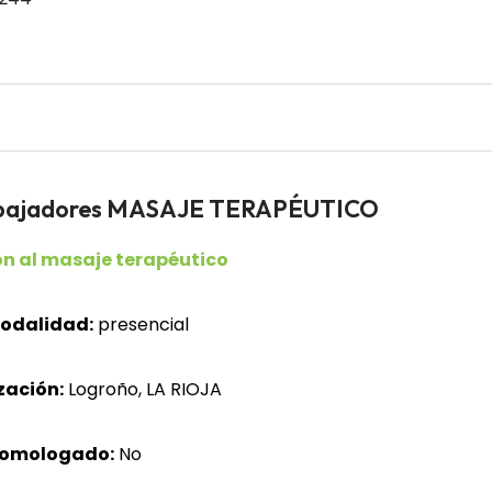
rabajadores MASAJE TERAPÉUTICO
ón al masaje terapéutico
odalidad:
presencial
zación:
Logroño, LA RIOJA
homologado:
No