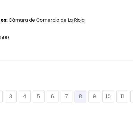
es:
Cámara de Comercio de La Rioja
 500
3
4
5
6
7
8
9
10
11