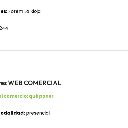
es:
Forem La Rioja
 244
dores WEB COMERCIAL
i comercio: qué poner
odalidad:
presencial