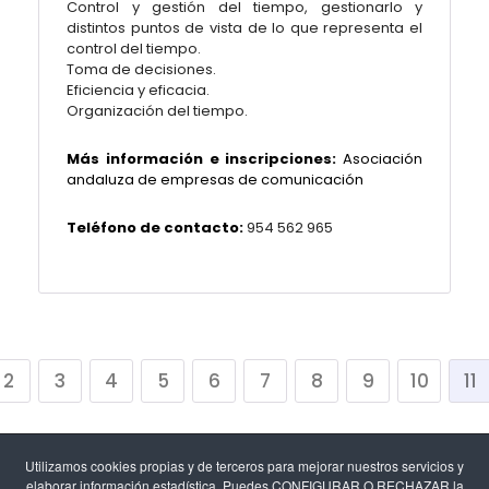
Control y gestión del tiempo, gestionarlo y
distintos puntos de vista de lo que representa el
control del tiempo.
Toma de decisiones.
Eficiencia y eficacia.
Organización del tiempo.
Más información e inscripciones:
Asociación
andaluza de empresas de comunicación
Teléfono de contacto:
954 562 965
2
3
4
5
6
7
8
9
10
11
Utilizamos cookies propias y de terceros para mejorar nuestros servicios y
elaborar información estadística. Puedes CONFIGURAR O RECHAZAR la