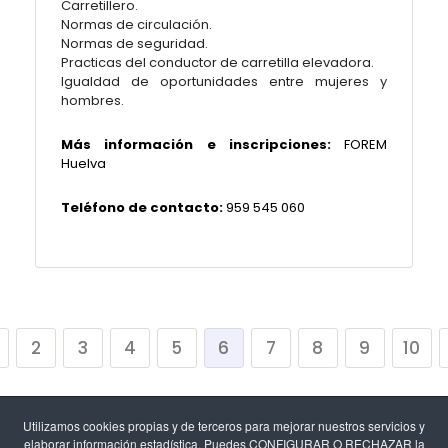
Carretillero.
Normas de circulación.
Normas de seguridad.
Practicas del conductor de carretilla elevadora.
Igualdad de oportunidades entre mujeres y
hombres.
Más información e inscripciones:
FOREM
Huelva
Teléfono de contacto:
959 545 060
2
3
4
5
6
7
8
9
10
Utilizamos cookies propias y de terceros para mejorar nuestros servicios y
elaborar información estadística. Puedes CONFIGURAR O RECHAZAR la