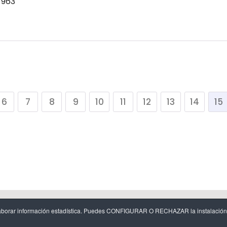
 963
6
7
8
9
10
11
12
13
14
15
egal
-
Política de cookies y configuración de cookies
-
Protecció
y elaborar información estadística. Puedes CONFIGURAR O RECHAZAR la instalación