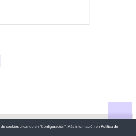
n de datos
.
 de cookies clicando en “Configuración". Más información en
Política de