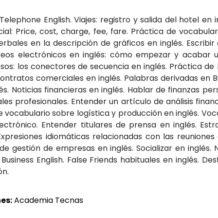
Telephone English. Viajes: registro y salida del hotel en 
al: Price, cost, charge, fee, fare. Práctica de vocabulari
erbales en la descripción de gráficos en inglés. Escribir 
orreos electrónicos en inglés: cómo empezar y acabar un
esos: los conectores de secuencia en inglés. Práctica de 
contratos comerciales en inglés. Palabras derivadas en B
és. Noticias financieras en inglés. Hablar de finanzas pe
les profesionales. Entender un artículo de análisis finan
e vocabulario sobre logística y producción en inglés. Voc
ctrónico. Entender titulares de prensa en inglés. Estr
Expresiones idiomáticas relacionadas con las reuniones 
de gestión de empresas en inglés. Socializar en inglés. 
 Business English. False Friends habituales en inglés. D
ón.
es:
Academia Tecnas