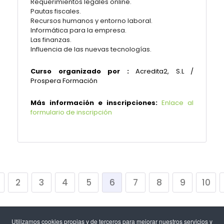
Requerimientos legales online.
Pautas fiscales.
Recursos humanos y entorno laboral.
Informática para la empresa.
Las finanzas.
Influencia de las nuevas tecnologías.
Curso organizado por :
Acredita2, S.L /
Prospera Formación
Más información e inscripciones:
Enlace al
formulario de inscripción
2
3
4
5
6
7
8
9
10
Utilizamos cookies propias y de terceros para mejorar nuestros servicios y