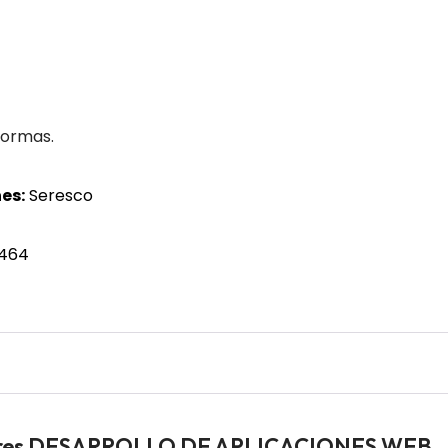
formas.
es:
Seresco
 464
adores DESARROLLO DE APLICACIONES WEB