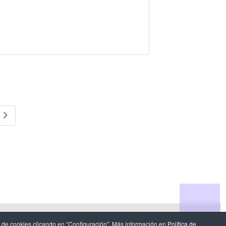
n de datos
.
 de cookies clicando en “Configuración". Más información en
Política de