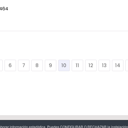
 464
6
7
8
9
10
11
12
13
14
egal
-
Política de cookies y configuración de cookies
-
Protecció
y elaborar información estadística. Puedes CONFIGURAR O RECHAZAR la instalación