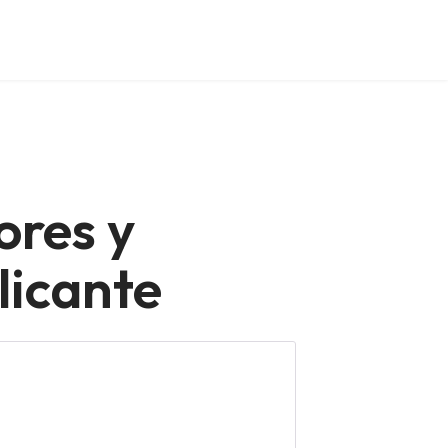
ores y
licante