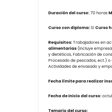
Duración del curso:
70 horas
M
Curso con diploma:
Sí
Curso 
Requisitos:
Trabajadores en act
alimentarias
(incluye empresas
y dietéticos, Fabricación de co
Procesado de pescados, ect.) o
Actividades de envasado y empa
Fecha límite para realizar ins
Fecha de inicio del curso:
octu
Temario del curso: