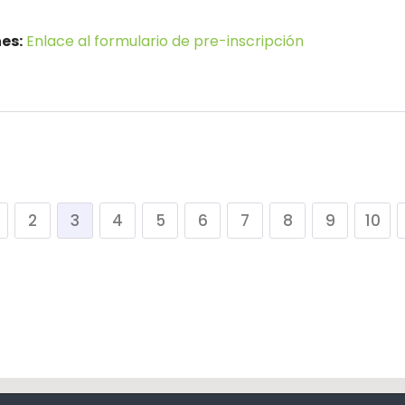
es:
Enlace al formulario de pre-inscripción
2
3
4
5
6
7
8
9
10