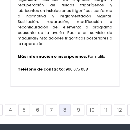
recuperación de fluidos frigorígenos y
lubricantes en instalaciones frigoríficas conforme
a normativa y reglamentación vigente.
Sustitución, reparación, modificación o
reconfiguración del elemento o programa
causante de la avería. Puesta en servicio de
máquinas/instalaciones frigoríficas posteriores a
la reparación.
Más información e inscripciones:
FormaElx
Teléfono de contacto:
966 675 088
4
5
6
7
8
9
10
11
12