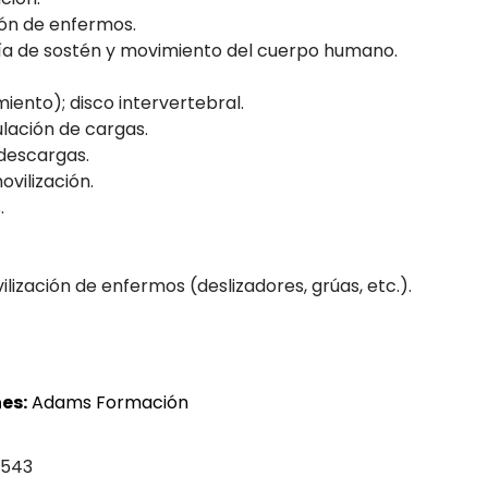
ión de enfermos.
ogía de sostén y movimiento del cuerpo humano.
iento); disco intervertebral.
ación de cargas.
descargas.
vilización.
.
lización de enfermos (deslizadores, grúas, etc.).
es:
Adams Formación
 543