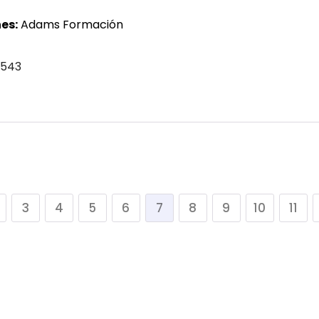
es:
Adams Formación
 543
3
4
5
6
7
8
9
10
11