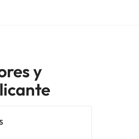
ores y
licante
S