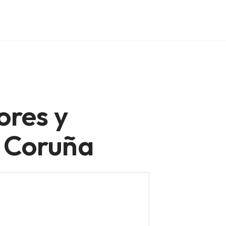
ores y
A Coruña