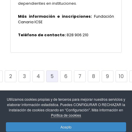
dependientes en instituciones.
Más información e inscripciones:
Fundación
Canaria ICSE
Teléfono de contacto:
828 906 210
2
3
4
5
6
7
8
9
10
Utilizamos cookies propias y de terceros para mejorar nuestros servicios y
elaborar información estadística. Puedes CONFIGURAR O RECHAZAR la
instalación de cookies clicando en “Configuración". Más información en
Política de cookies
Aviso legal
-
Política de cookies y configuración de
Acepto
cookies
-
Protección de datos
.