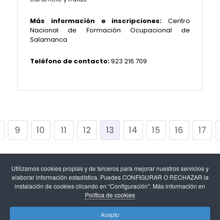
Más información e inscripciones:
Centro
Nacional de Formación Ocupacional de
Salamanca
Teléfono de contacto:
923 216 709
9
10
11
12
13
14
15
16
17
Utilizamos cookies propias y de terceros para mejorar nuestros servicios y
elaborar información estadística. Puedes CONFIGURAR O RECHAZAR la
instalación de cookies clicando en “Configuración". Más información en
Política de cookies
Aviso legal
-
Política de cookies y configuración de
Acepto