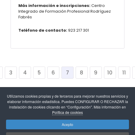
Más información e inscripciones:
Centro
Integrado de Formación Profesional Rodríguez
Fabrés
Teléfono de contacto:
923 217 301
3
4
5
6
7
8
9
10
11
Utilizamos cookies propias y de terceros para mejorar nuestros servicios y
elaborar información estadística. Puedes CONFIGURAR O RECHAZAR la
instalación de cookies clicando en “Configuración". Más información en
Política de cookies
Aviso legal
-
Política de cookies y configuración de
Acepto
cookies
-
Protección de datos
.