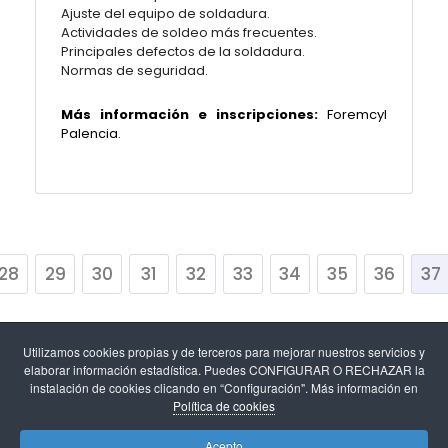
Ajuste del equipo de soldadura.
Actividades de soldeo más frecuentes.
Principales defectos de la soldadura.
Normas de seguridad.
Más información e inscripciones:
Foremcyl
Palencia.
28
29
30
31
32
33
34
35
36
37
Utilizamos cookies propias y de terceros para mejorar nuestros servicios y
elaborar información estadística. Puedes CONFIGURAR O RECHAZAR la
instalación de cookies clicando en “Configuración". Más información en
Política de cookies
Aviso legal
-
Política de cookies y configuración de
Acepto