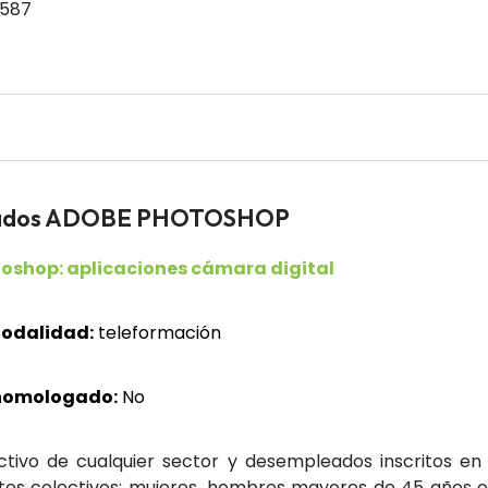
 587
leados ADOBE PHOTOSHOP
oshop: aplicaciones cámara digital
odalidad:
teleformación
homologado:
No
ctivo de cualquier sector y desempleados inscritos en
ntes colectivos: mujeres, hombres mayores de 45 años