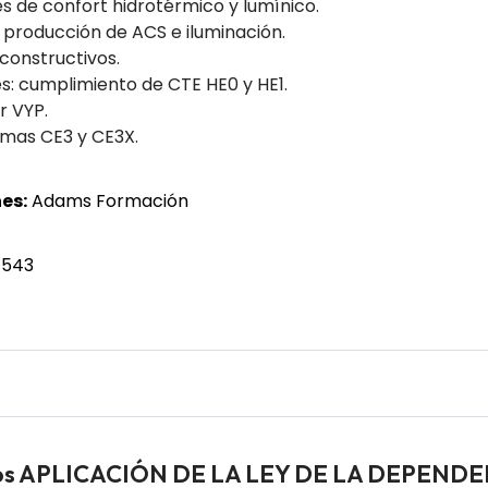
s de confort hidrotérmico y lumínico.
producción de ACS e iluminación.
constructivos.
nes: cumplimiento de CTE HE0 y HE1.
r VYP.
amas CE3 y CE3X.
es:
Adams Formación
 543
ados APLICACIÓN DE LA LEY DE LA DEPEND