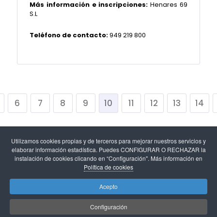
Más información e inscripciones:
Henares 69
S.L
Teléfono de contacto:
949 219 800
6
7
8
9
10
11
12
13
14
Utilizamos cookies propias y de terceros para mejorar nuestros servicios y
elaborar información estadística. Puedes CONFIGURAR O RECHAZAR la
instalación de cookies clicando en “Configuración". Más información en
Política de cookies
Aviso legal
-
Política de cookies y configuración de
Acepto
cookies
-
Protección de datos
.
Configuración