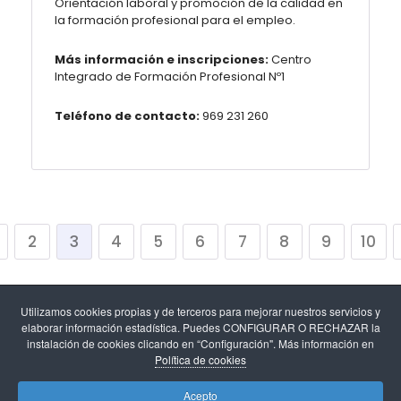
Orientación laboral y promoción de la calidad en
la formación profesional para el empleo.
Más información e inscripciones:
Centro
Integrado de Formación Profesional Nº1
Teléfono de contacto:
969 231 260
2
3
4
5
6
7
8
9
10
Utilizamos cookies propias y de terceros para mejorar nuestros servicios y
elaborar información estadística. Puedes CONFIGURAR O RECHAZAR la
instalación de cookies clicando en “Configuración". Más información en
Política de cookies
Aviso legal
-
Política de cookies y configuración de
Acepto