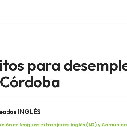
itos para desempl
e Córdoba
leados INGLÉS
ión en lenguas extranjeras: inglés (N2) y Comunica