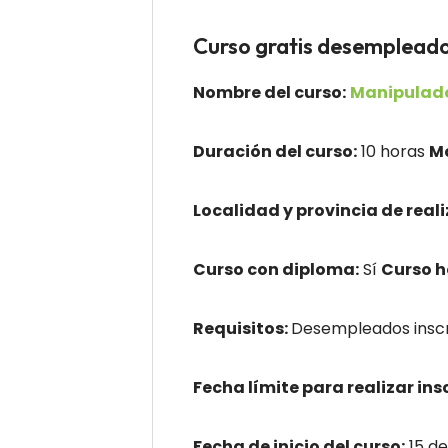
Curso gratis desempl
Nombre del curso:
Manipulado
Duración del curso:
10 horas
M
Localidad y provincia de reali
Curso con diploma:
Sí
Curso 
Requisitos:
Desempleados inscr
Fecha límite para realizar ins
Fecha de inicio del curso:
15 de