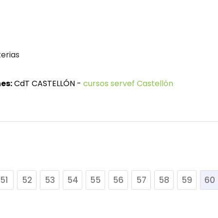
erias
es:
CdT CASTELLÓN -
cursos servef Castellón
51
52
53
54
55
56
57
58
59
60