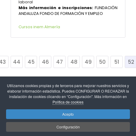
laboral
Más información e inscripciones:
FUNDACIÓN
ANDALUZA FONDO DE FORMACIÓN Y EMPLEO
Cursos inem Almería
43
44
45
46
47
48
49
50
51
52
Utilizamos cookies propias y de terceros para mejorar nuestros servicios y
elaborar información estadística. Puedes CONFIGURAR O RECHAZAR la
instalación de cookies clicando en “Configuración". Más información en
Política de cookies
Aviso legal
-
Política de cookies y configuración de
Acepto
cookies
-
Protección de datos
.
Configuración