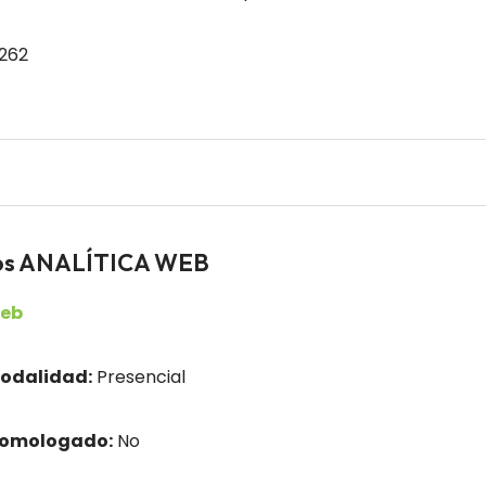
 262
dos ANALÍTICA WEB
web
odalidad:
Presencial
homologado:
No