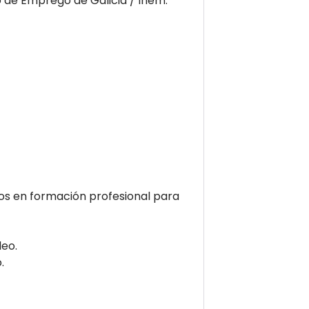
de Emprego de Galicia / Inem.
cos en formación profesional para
leo.
.